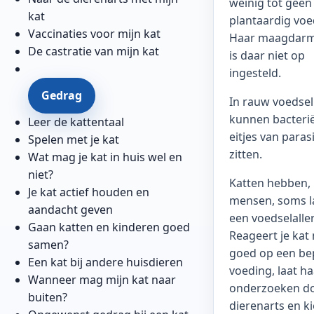
weinig tot geen
kat
plantaardig voe
Vaccinaties voor mijn kat
Haar maagdarm
De castratie van mijn kat
is daar niet op
ingesteld.
Gedrag
In rauw voedsel
kunnen bacteri
Leer de kattentaal
eitjes van paras
Spelen met je kat
zitten.
Wat mag je kat in huis wel en
niet?
Katten hebben, 
Je kat actief houden en
mensen, soms l
aandacht geven
een voedselaller
Gaan katten en kinderen goed
Reageert je kat 
samen?
goed op een be
Een kat bij andere huisdieren
voeding, laat h
Wanneer mag mijn kat naar
onderzoeken do
buiten?
dierenarts en k