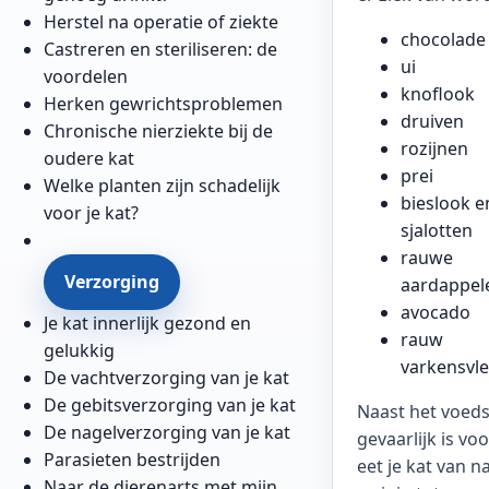
Herstel na operatie of ziekte
chocolade
Castreren en steriliseren: de
ui
voordelen
knoflook
Herken gewrichtsproblemen
druiven
Chronische nierziekte bij de
rozijnen
oudere kat
prei
Welke planten zijn schadelijk
bieslook e
voor je kat?
sjalotten
rauwe
Verzorging
aardappel
avocado
Je kat innerlijk gezond en
rauw
gelukkig
varkensvl
De vachtverzorging van je kat
De gebitsverzorging van je kat
Naast het voeds
De nagelverzorging van je kat
gevaarlijk is voo
Parasieten bestrijden
eet je kat van n
Naar de dierenarts met mijn