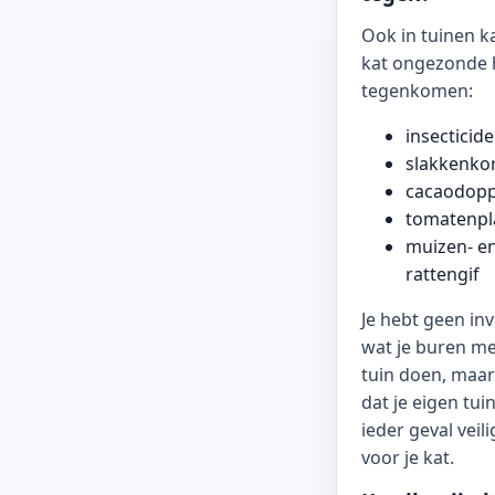
Ook in tuinen k
kat ongezonde 
tegenkomen:
insecticid
slakkenkor
cacaodop
tomatenpl
muizen- e
rattengif
Je hebt geen in
wat je buren m
tuin doen, maar
dat je eigen tuin
ieder geval veili
voor je kat.