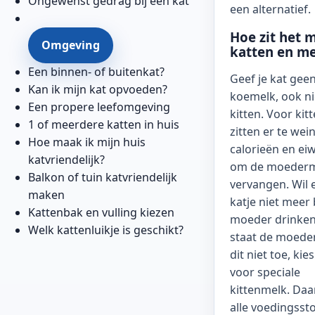
Ongewenst gedrag bij een kat
een alternatief.
Hoe zit het 
Omgeving
katten en me
Een binnen- of buitenkat?
Geef je kat gee
Kan ik mijn kat opvoeden?
koemelk, ook ni
Een propere leefomgeving
kitten. Voor kit
1 of meerdere katten in huis
zitten er te wei
Hoe maak ik mijn huis
calorieën en eiw
katvriendelijk?
om de moederm
Balkon of tuin katvriendelijk
vervangen. Wil 
maken
katje niet meer b
Kattenbak en vulling kiezen
moeder drinken
Welk kattenluikje is geschikt?
staat de moede
dit niet toe, kie
voor speciale
kittenmelk. Daar
alle voedingssto