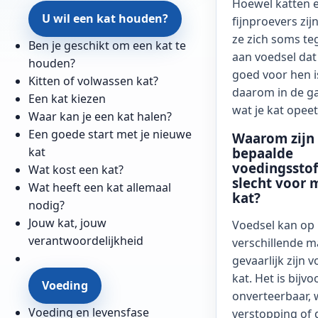
Hoewel katten 
U wil een kat houden?
fijnproevers zij
ze zich soms t
Ben je geschikt om een kat te
aan voedsel dat
houden?
goed voor hen i
Kitten of volwassen kat?
daarom in de g
Een kat kiezen
wat je kat opeet
Waar kan je een kat halen?
Een goede start met je nieuwe
Waarom zijn
kat
bepaalde
voedingsstof
Wat kost een kat?
slecht voor 
Wat heeft een kat allemaal
kat?
nodig?
Jouw kat, jouw
Voedsel kan op
verantwoordelijkheid
verschillende m
gevaarlijk zijn v
kat. Het is bijv
Voeding
onverteerbaar, 
Voeding en levensfase
verstopping of 