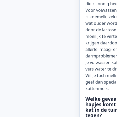
die zij nodig hee
Voor volwassen
is koemelk, zeke
wat ouder word
door de lactose 
moeilijk te vert
krijgen daardoo
allerlei maag- e
darmproblemen
je volwassen kat
vers water te dr
Wil je toch melk
geef dan specia
kattenmelk.
Welke gevaar
hapjes komt
kat in de tui
tegen?