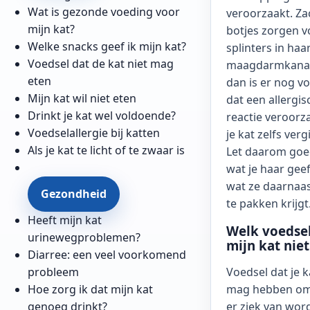
Wat is gezonde voeding voor
veroorzaakt. Za
mijn kat?
botjes zorgen v
Welke snacks geef ik mijn kat?
splinters in haa
Voedsel dat de kat niet mag
maagdarmkanaa
eten
dan is er nog v
Mijn kat wil niet eten
dat een allergis
Drinkt je kat wel voldoende?
reactie veroorz
Voedselallergie bij katten
je kat zelfs vergi
Als je kat te licht of te zwaar is
Let daarom goe
wat je haar geef
wat ze daarnaas
Gezondheid
te pakken krijgt
Heeft mijn kat
Welk voedse
urinewegproblemen?
mijn kat niet
Diarree: een veel voorkomend
probleem
Voedsel dat je k
Hoe zorg ik dat mijn kat
mag hebben om
genoeg drinkt?
er ziek van word