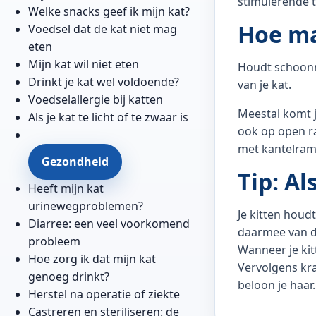
stimulerende t
Welke snacks geef ik mijn kat?
Hoe ma
Voedsel dat de kat niet mag
eten
Mijn kat wil niet eten
Houdt schoonm
Drinkt je kat wel voldoende?
van je kat.
Voedselallergie bij katten
Meestal komt j
Als je kat te licht of te zwaar is
ook op open ra
met kantelrame
Gezondheid
Tip: Al
Heeft mijn kat
urinewegproblemen?
Je kitten houd
Diarree: een veel voorkomend
daarmee van d
probleem
Wanneer je kitt
Hoe zorg ik dat mijn kat
Vervolgens kra
genoeg drinkt?
beloon je haar.
Herstel na operatie of ziekte
Castreren en steriliseren: de