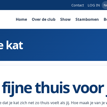
Contact
LOG IN
N
Home
Over de club
Show
Stambomen
B
e kat
fijne thuis voor 
je dat je kat zich net zo thuis voelt als jij. Hoe maak je van 