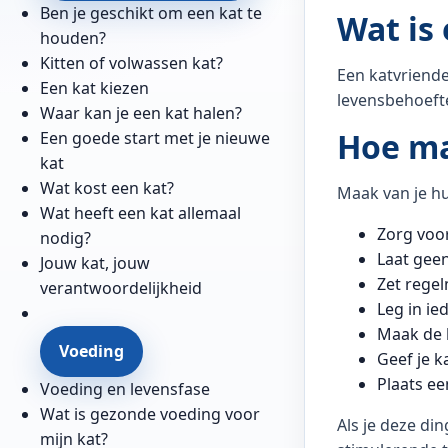
Ben je geschikt om een kat te
Wat is 
houden?
Kitten of volwassen kat?
Een katvriende
Een kat kiezen
levensbehoefte
Waar kan je een kat halen?
Hoe ma
Een goede start met je nieuwe
kat
Wat kost een kat?
Maak van je hu
Wat heeft een kat allemaal
Zorg voo
nodig?
Laat geen
Jouw kat, jouw
Zet regel
verantwoordelijkheid
Leg in ie
Maak de 
Voeding
Geef je k
Plaats ee
Voeding en levensfase
Wat is gezonde voeding voor
Als je deze di
mijn kat?