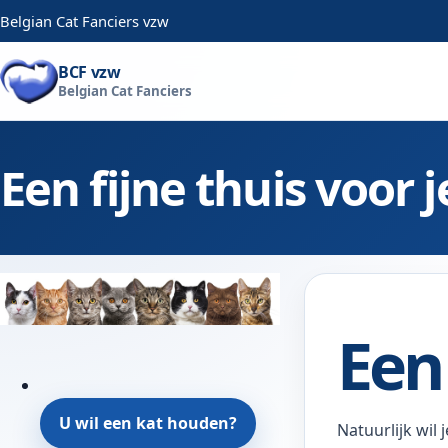
Belgian Cat Fanciers vzw
BCF vzw
Belgian Cat Fanciers
Een fijne thuis voor j
Een 
U wil een kat houden?
Natuurlijk wil 