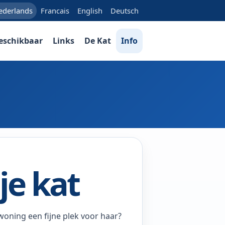
ederlands
Francais
English
Deutsch
eschikbaar
Links
De Kat
Info
je kat
je woning een fijne plek voor haar?