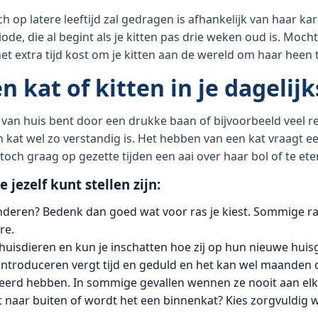
ch op latere leeftijd zal gedragen is afhankelijk van haar ka
iode, die al begint als je kitten pas drie weken oud is. Mocht
et extra tijd kost om je kitten aan de wereld om haar heen 
n kat of kitten in je dagelij
l van huis bent door een drukke baan of bijvoorbeeld veel rei
kat wel zo verstandig is. Het hebben van een kat vraagt ee
 toch graag op gezette tijden een aai over haar bol of te ete
e jezelf kunt stellen zijn:
nderen? Bedenk dan goed wat voor ras je kiest. Sommige ra
re.
 huisdieren en kun je inschatten hoe zij op hun nieuwe hui
 introduceren vergt tijd en geduld en het kan wel maanden 
eerd hebben. In sommige gevallen wennen ze nooit aan elk
t naar buiten of wordt het een binnenkat? Kies zorgvuldig w