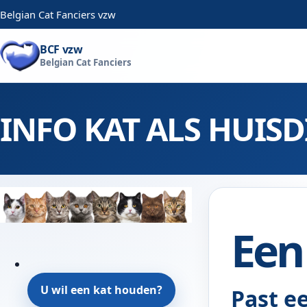
Belgian Cat Fanciers vzw
BCF vzw
Belgian Cat Fanciers
INFO KAT ALS HUISD
Een 
U wil een kat houden?
Past ee