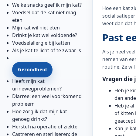
Welke snacks geef ik mijn kat?
Hoe een kat zi
Voedsel dat de kat niet mag
socialisatieper
eten
weet dan dat h
Mijn kat wil niet eten
Past ee
Drinkt je kat wel voldoende?
Voedselallergie bij katten
Als je kat te licht of te zwaar is
Als je heel vee
nemen van een 
routine. Ze wil
Gezondheid
Vragen die j
Heeft mijn kat
urinewegproblemen?
Heb je ki
Diarree: een veel voorkomend
dan ande
probleem
Heb je al
Hoe zorg ik dat mijn kat
of kitten
genoeg drinkt?
geaccept
Herstel na operatie of ziekte
Kan je ka
Castreren en steriliseren: de