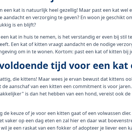
 een kat is natuurlijk heel gezellig! Maar past een kat wel e
 aandacht en verzorging te geven? En woon je geschikt om 
kig is en blijft?
 een kat in huis te nemen, is het verstandig er even bij stil 
heeft. Een kat of kitten vraagt aandacht en de nodige verz
mgeving om in te wonen. Kortom: past een kat of kitten bij j
voldoende tijd voor een kat 
hattig, die kittens! Maar wees je ervan bewust dat kittens
at de aanschaf van een kitten een commitment is voor jare
akkelijker" is dan het hebben van een hond, vereist ook de
g de keuze of je voor een kitten gaat of een volwassen die
 vaker op een dag eten en zal hier en daar wat boevenstr
 wil je een raskat van een fokker of adopteer je liever een ka