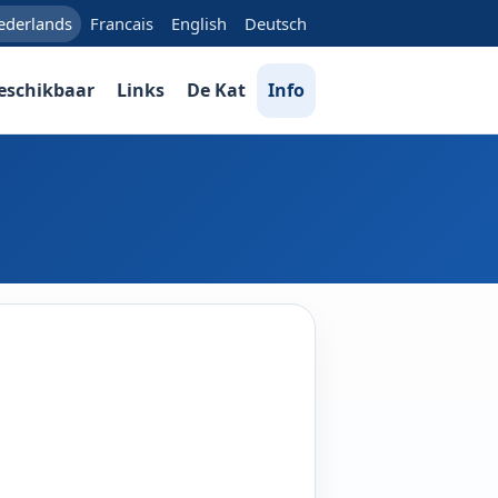
ederlands
Francais
English
Deutsch
eschikbaar
Links
De Kat
Info