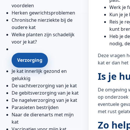
past.
voordelen
Werk je f
Herken gewrichtsproblemen
Kun je je
Chronische nierziekte bij de
Reis je r
oudere kat
kunt bre
Welke planten zijn schadelijk
Heb je de
voor je kat?
nodig, de
Deze vragen he
Verzorging
kat er dan het 
Je kat innerlijk gezond en
Is je h
gelukkig
De vachtverzorging van je kat
De omgeving wa
De gebitsverzorging van je kat
op onderzoek 
De nagelverzorging van je kat
eventuele geva
Parasieten bestrijden
met rust gelat
Naar de dierenarts met mijn
kat
Zo hel
Vaccinaties voor mijn kat