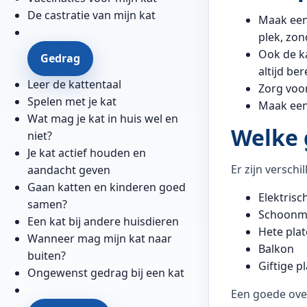
De castratie van mijn kat
Maak een 
plek, zon
Ook de ka
Gedrag
altijd be
Leer de kattentaal
Zorg voor
Spelen met je kat
Maak een 
Wat mag je kat in huis wel en
Welke 
niet?
Je kat actief houden en
Er zijn versch
aandacht geven
Gaan katten en kinderen goed
Elektris
samen?
Schoonma
Een kat bij andere huisdieren
Hete plat
Wanneer mag mijn kat naar
Balkon
buiten?
Giftige p
Ongewenst gedrag bij een kat
Een goede over