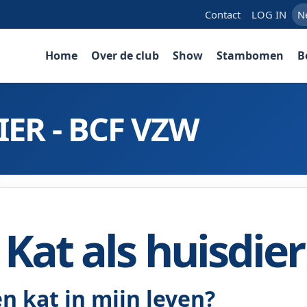
Contact
LOG IN
N
Home
Over de club
Show
Stambomen
B
IER - BCF VZW
Kat als huisdier
n kat in mijn leven?