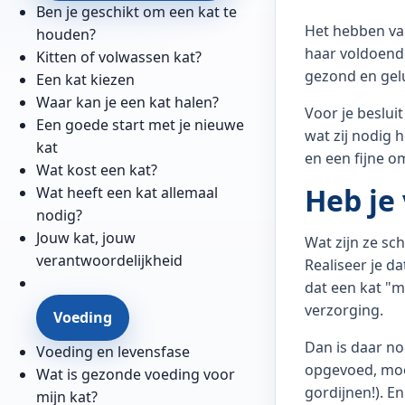
Ben je geschikt om een kat te
Het hebben van
houden?
haar voldoende
Kitten of volwassen kat?
gezond en geluk
Een kat kiezen
Waar kan je een kat halen?
Voor je besluit
Een goede start met je nieuwe
wat zij nodig 
kat
en een fijne o
Wat kost een kat?
Heb je 
Wat heeft een kat allemaal
nodig?
Jouw kat, jouw
Wat zijn ze sc
verantwoordelijkheid
Realiseer je d
dat een kat "m
verzorging.
Voeding
Dan is daar no
Voeding en levensfase
opgevoed, moet
Wat is gezonde voeding voor
gordijnen!). En
mijn kat?