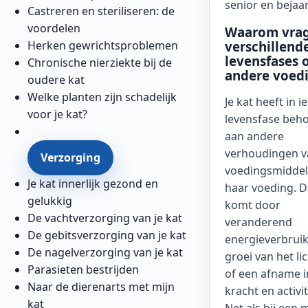
senior en bejaar
Castreren en steriliseren: de
voordelen
Waarom vra
Herken gewrichtsproblemen
verschillend
levensfases
Chronische nierziekte bij de
andere voed
oudere kat
Welke planten zijn schadelijk
Je kat heeft in i
voor je kat?
levensfase beho
aan andere
verhoudingen v
Verzorging
voedingsmiddel
Je kat innerlijk gezond en
haar voeding. D
gelukkig
komt door
De vachtverzorging van je kat
veranderend
De gebitsverzorging van je kat
energieverbruik
De nagelverzorging van je kat
groei van het l
Parasieten bestrijden
of een afname i
Naar de dierenarts met mijn
kracht en activit
kat