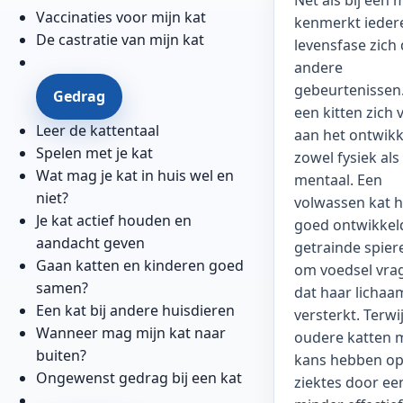
Net als bij een
Vaccinaties voor mijn kat
kenmerkt ieder
De castratie van mijn kat
levensfase zich
andere
gebeurtenissen.
Gedrag
een kitten zich 
Leer de kattentaal
aan het ontwikk
Spelen met je kat
zowel fysiek als
Wat mag je kat in huis wel en
mentaal. Een
niet?
volwassen kat h
Je kat actief houden en
goed ontwikkel
aandacht geven
getrainde spier
Gaan katten en kinderen goed
om voedsel vra
samen?
dat haar lichaa
Een kat bij andere huisdieren
versterkt. Terwij
Wanneer mag mijn kat naar
oudere katten 
buiten?
kans hebben o
Ongewenst gedrag bij een kat
ziektes door ee