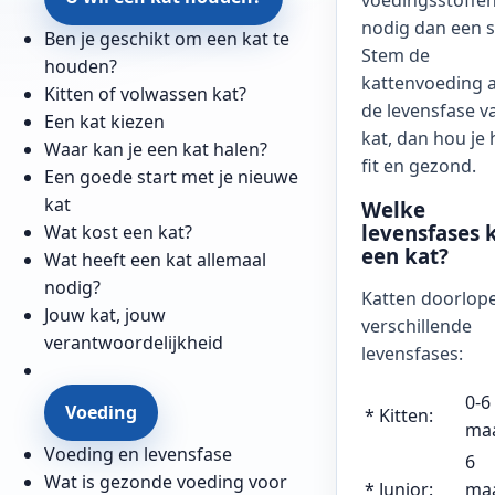
voedingsstoffe
nodig dan een s
Ben je geschikt om een kat te
Stem de
houden?
kattenvoeding a
Kitten of volwassen kat?
de levensfase va
Een kat kiezen
kat, dan hou je 
Waar kan je een kat halen?
fit en gezond.
Een goede start met je nieuwe
kat
Welke
levensfases 
Wat kost een kat?
een kat?
Wat heeft een kat allemaal
nodig?
Katten doorlop
Jouw kat, jouw
verschillende
verantwoordelijkheid
levensfases:
0-6
Voeding
* Kitten:
ma
Voeding en levensfase
6
Wat is gezonde voeding voor
* Junior:
ma