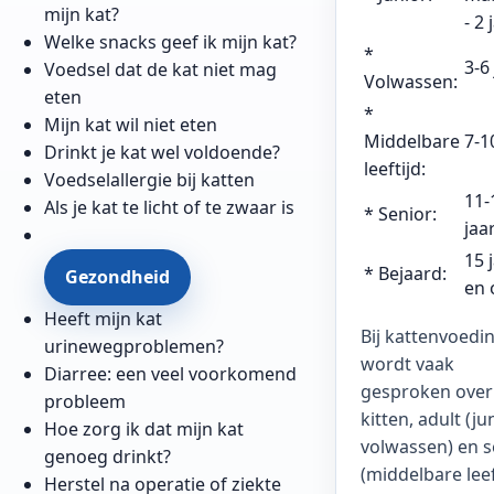
mijn kat?
- 2 
Welke snacks geef ik mijn kat?
*
3-6
Voedsel dat de kat niet mag
Volwassen:
eten
*
Mijn kat wil niet eten
Middelbare
7-1
Drinkt je kat wel voldoende?
leeftijd:
Voedselallergie bij katten
11-
Als je kat te licht of te zwaar is
* Senior:
jaa
15 
* Bejaard:
Gezondheid
en 
Heeft mijn kat
Bij kattenvoedi
urinewegproblemen?
wordt vaak
Diarree: een veel voorkomend
gesproken over
probleem
kitten, adult (ju
Hoe zorg ik dat mijn kat
volwassen) en s
genoeg drinkt?
(middelbare leef
Herstel na operatie of ziekte