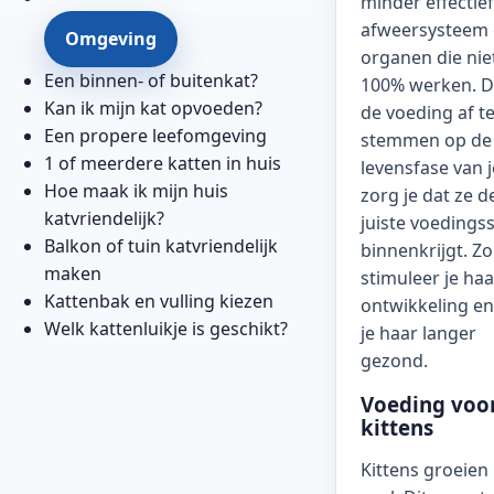
minder effectief
afweersysteem
Omgeving
organen die nie
Een binnen- of buitenkat?
100% werken. 
Kan ik mijn kat opvoeden?
de voeding af t
Een propere leefomgeving
stemmen op de
1 of meerdere katten in huis
levensfase van j
Hoe maak ik mijn huis
zorg je dat ze d
katvriendelijk?
juiste voedings
Balkon of tuin katvriendelijk
binnenkrijgt. Zo
maken
stimuleer je haa
Kattenbak en vulling kiezen
ontwikkeling e
Welk kattenluikje is geschikt?
je haar langer
gezond.
Voeding voo
kittens
Kittens groeien