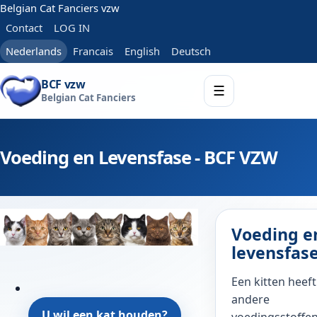
Belgian Cat Fanciers vzw
Contact
LOG IN
Nederlands
Francais
English
Deutsch
BCF vzw
☰
Belgian Cat Fanciers
Voeding en Levensfase - BCF VZW
Voeding e
levensfas
Een kitten heeft
andere
U wil een kat houden?