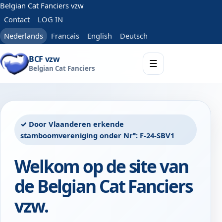
Belgian Cat Fanciers vzw
Contact
LOG IN
Nederlands
Francais
English
Deutsch
BCF vzw
☰
Belgian Cat Fanciers
✓ Door Vlaanderen erkende
stamboomvereniging onder Nr°: F-24-SBV1
Welkom op de site van
de Belgian Cat Fanciers
vzw.