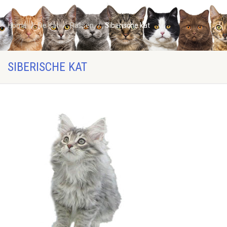
Home
De Kat
Rassen
Siberische kat
SIBERISCHE KAT