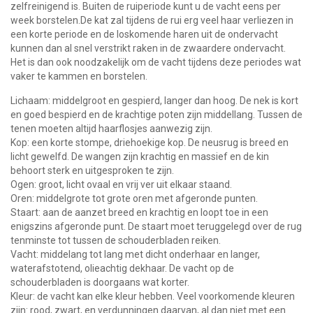
zelfreinigend is. Buiten de ruiperiode kunt u de vacht eens per
week borstelen.De kat zal tijdens de rui erg veel haar verliezen in
een korte periode en de loskomende haren uit de ondervacht
kunnen dan al snel verstrikt raken in de zwaardere ondervacht.
Het is dan ook noodzakelijk om de vacht tijdens deze periodes wat
vaker te kammen en borstelen.
Lichaam:
middelgroot en gespierd, langer dan hoog. De nek is kort
en goed bespierd en de krachtige poten zijn middellang. Tussen de
tenen moeten altijd haarflosjes aanwezig zijn.
Kop:
een korte stompe, driehoekige kop. De neusrug is breed en
licht gewelfd. De wangen zijn krachtig en massief en de kin
behoort sterk en uitgesproken te zijn.
Ogen:
groot, licht ovaal en vrij ver uit elkaar staand.
Oren:
middelgrote tot grote oren met afgeronde punten.
Staart:
aan de aanzet breed en krachtig en loopt toe in een
enigszins afgeronde punt. De staart moet teruggelegd over de rug
tenminste tot tussen de schouderbladen reiken.
Vacht:
middelang tot lang met dicht onderhaar en langer,
waterafstotend, olieachtig dekhaar. De vacht op de
schouderbladen is doorgaans wat korter.
Kleur:
de vacht kan elke kleur hebben. Veel voorkomende kleuren
zijn: rood, zwart, en verdunningen daarvan, al dan niet met een